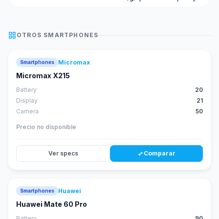
grid_view
OTROS
SMARTPHONES
Micromax
Smartphones
Micromax X215
Battery
20
Display
21
Camera
50
Precio no disponible
Ver specs
Comparar
compare_arrows
Huawei
Smartphones
88
score
Huawei Mate 60 Pro
Battery
90