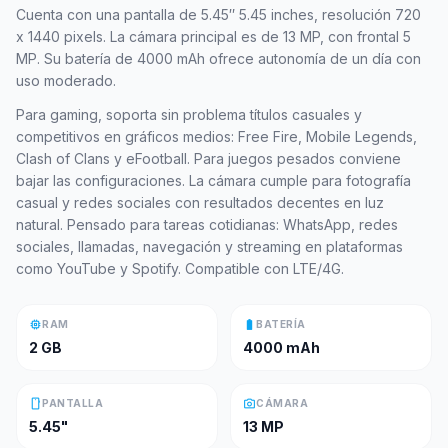
Cuenta con una pantalla de 5.45″ 5.45 inches, resolución 720
x 1440 pixels. La cámara principal es de 13 MP, con frontal 5
MP. Su batería de 4000 mAh ofrece autonomía de un día con
uso moderado.
Para gaming, soporta sin problema títulos casuales y
competitivos en gráficos medios: Free Fire, Mobile Legends,
Clash of Clans y eFootball. Para juegos pesados conviene
bajar las configuraciones. La cámara cumple para fotografía
casual y redes sociales con resultados decentes en luz
natural. Pensado para tareas cotidianas: WhatsApp, redes
sociales, llamadas, navegación y streaming en plataformas
como YouTube y Spotify. Compatible con LTE/4G.
memory
battery_full
RAM
BATERÍA
2 GB
4000 mAh
smartphone
photo_camera
PANTALLA
CÁMARA
5.45"
13 MP