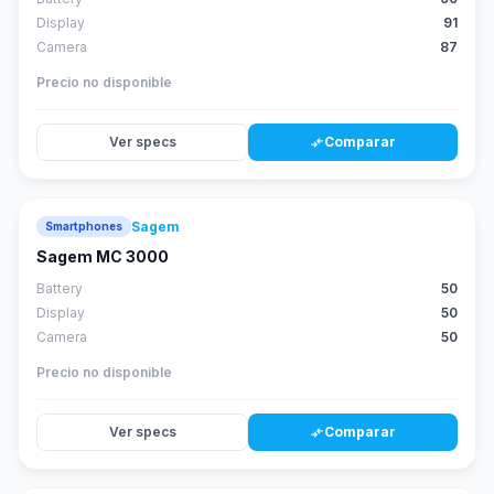
Display
91
Camera
87
Precio no disponible
Ver specs
Comparar
compare_arrows
Sagem
Smartphones
Sagem MC 3000
Battery
50
Display
50
Camera
50
Precio no disponible
Ver specs
Comparar
compare_arrows