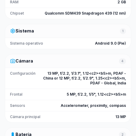
RAM
2 GB
Chipset
Qualcomm SDM439 Snapdragon 439 (12 nm)
settings
Sistema
1
Sistema operativo
Android 9.0 (Pie)
photo_camera
Cámara
4
Configuración
13 MP, f/2.2, 1/3.1", 1.12<c2><b5>m, PDAF -
China or 12 MP, f/2.2, 1/2.9", 1.25<c2><b5>m,
PDAF - Global, India
Frontal
5 MP, f/2.2, 1/5", 1.12<c2><b5>m
Sensors
Accelerometer, proximity, compass
Cámara principal
13 MP
battery_full
Batería
2