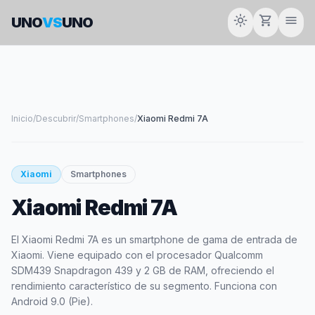
light_mode
shopping_cart
menu
UNO
VS
UNO
Inicio
/
Descubrir
/
Smartphones
/
Xiaomi Redmi 7A
smartphone
Xiaomi
Smartphones
Xiaomi Redmi 7A
XIAOMI
El Xiaomi Redmi 7A es un smartphone de gama de entrada de
Xiaomi. Viene equipado con el procesador Qualcomm
SDM439 Snapdragon 439 y 2 GB de RAM, ofreciendo el
rendimiento característico de su segmento. Funciona con
Android 9.0 (Pie).