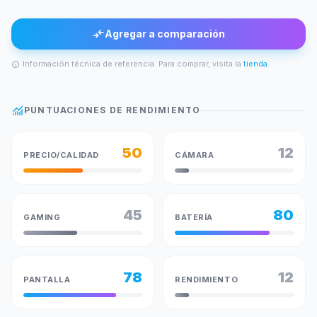
compare_arrows
Agregar a comparación
Información técnica de referencia. Para comprar, visita la
tienda
.
info
monitoring
PUNTUACIONES DE RENDIMIENTO
50
12
PRECIO/CALIDAD
CÁMARA
45
80
GAMING
BATERÍA
78
12
PANTALLA
RENDIMIENTO