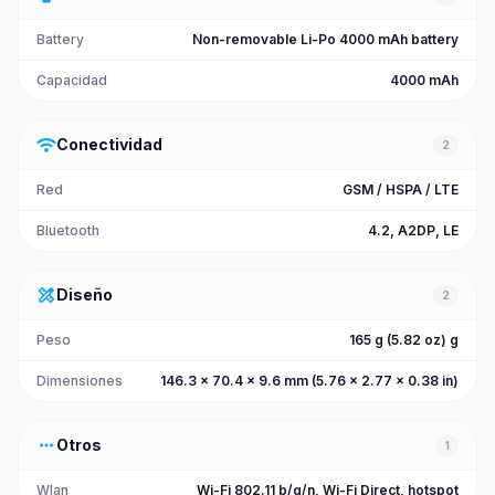
Battery
Non-removable Li-Po 4000 mAh battery
Capacidad
4000 mAh
wifi
Conectividad
2
Red
GSM / HSPA / LTE
Bluetooth
4.2, A2DP, LE
design_services
Diseño
2
Peso
165 g (5.82 oz) g
Dimensiones
146.3 x 70.4 x 9.6 mm (5.76 x 2.77 x 0.38 in)
more_horiz
Otros
1
Wlan
Wi-Fi 802.11 b/g/n, Wi-Fi Direct, hotspot