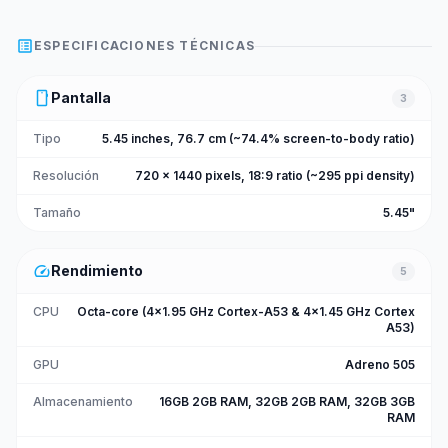
list_alt
ESPECIFICACIONES TÉCNICAS
smartphone
Pantalla
3
Tipo
5.45 inches, 76.7 cm (~74.4% screen-to-body ratio)
Resolución
720 x 1440 pixels, 18:9 ratio (~295 ppi density)
Tamaño
5.45"
speed
Rendimiento
5
CPU
Octa-core (4x1.95 GHz Cortex-A53 & 4x1.45 GHz Cortex
A53)
GPU
Adreno 505
Almacenamiento
16GB 2GB RAM, 32GB 2GB RAM, 32GB 3GB
RAM