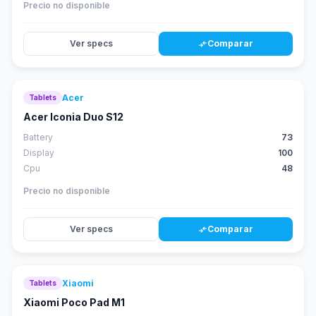
Precio no disponible
Ver specs
Comparar
compare_arrows
Acer
Tablets
58
score
Acer Iconia Duo S12
Battery
73
Display
100
Cpu
48
Precio no disponible
Ver specs
Comparar
compare_arrows
Xiaomi
Tablets
62
score
Xiaomi Poco Pad M1