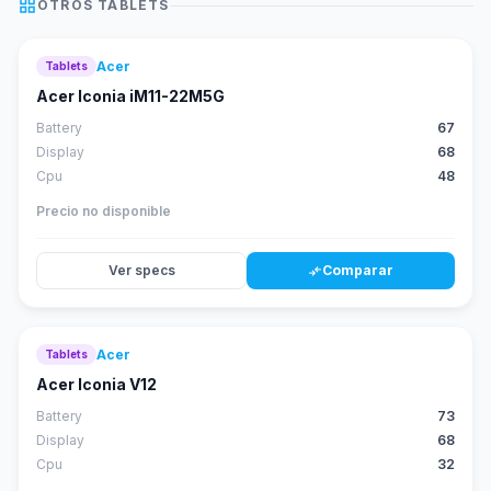
grid_view
OTROS
TABLETS
Acer
Tablets
52
score
Acer Iconia iM11-22M5G
Battery
67
Display
68
Cpu
48
Precio no disponible
Ver specs
Comparar
compare_arrows
Acer
Tablets
46
score
Acer Iconia V12
Battery
73
Display
68
Cpu
32