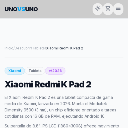
light_mode
shopping_cart
menu
UNO
VS
UNO
Inicio
/
Descubrir
/
Tablets
/
Xiaomi Redmi K Pad 2
61
Xiaomi
Tablets
2026
event
SCORE
Xiaomi Redmi K Pad 2
El Xiaomi Redmi K Pad 2 es una tablet compacta de gama
media de Xiaomi, lanzada en 2026. Monta el Mediatek
Dimensity 9500 (3 nm), un chip eficiente orientado a tareas
cotidianas con 16 GB de RAM, ejecutando Android 16.
Su pantalla de 8.8" IPS LCD (1880x3008) ofrece movimiento