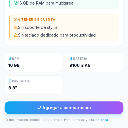
check_circle
16 GB de RAM para multitarea
info
A TENER EN CUENTA
warning
Sin soporte de stylus
warning
Sin teclado dedicado para productividad
memory
battery_full
RAM
BATERÍA
16 GB
9100 mAh
smartphone
PANTALLA
8.8"
compare_arrows
Agregar a comparación
Información técnica de referencia. Para comprar, visita la
tienda
.
info