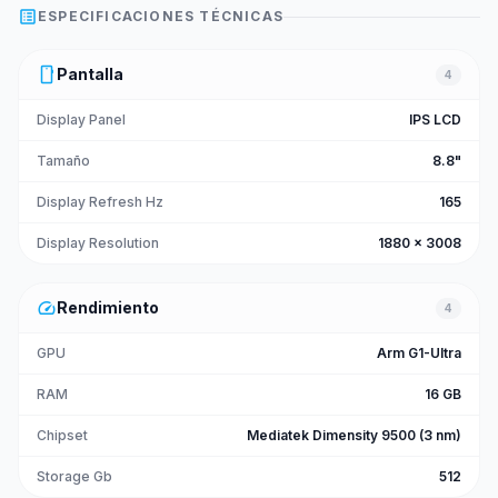
list_alt
ESPECIFICACIONES TÉCNICAS
smartphone
Pantalla
4
Display Panel
IPS LCD
Tamaño
8.8"
Display Refresh Hz
165
Display Resolution
1880 x 3008
speed
Rendimiento
4
GPU
Arm G1-Ultra
RAM
16 GB
Chipset
Mediatek Dimensity 9500 (3 nm)
Storage Gb
512