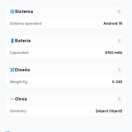
settings
Sistema
1
Sistema operativo
Android 16
battery_full
Batería
1
Capacidad
9100 mAh
design_services
Diseño
1
Weight Kg
0.345
more_horiz
Otros
1
Summary
[object Object]