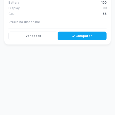
Battery
100
Display
88
Cpu
56
Precio no disponible
Ver specs
Comparar
compare_arrows