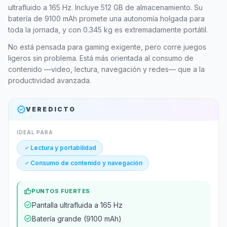
ultrafluido a 165 Hz. Incluye 512 GB de almacenamiento. Su
batería de 9100 mAh promete una autonomía holgada para
toda la jornada, y con 0.345 kg es extremadamente portátil.
No está pensada para gaming exigente, pero corre juegos
ligeros sin problema. Está más orientada al consumo de
contenido —video, lectura, navegación y redes— que a la
productividad avanzada.
verified
VEREDICTO
IDEAL PARA
check_small
Lectura y portabilidad
check_small
Consumo de contenido y navegación
thumb_up
PUNTOS FUERTES
check_circle
Pantalla ultrafluida a 165 Hz
check_circle
Batería grande (9100 mAh)