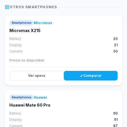
grid_view
OTROS
SMARTPHONES
Micromax
Smartphones
Micromax X215
Battery
20
Display
21
Camera
50
Precio no disponible
Ver specs
Comparar
compare_arrows
Huawei
Smartphones
88
score
Huawei Mate 60 Pro
Battery
90
Display
91
Camera
87