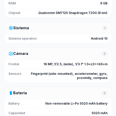
RAM
6 GB
Chipset
Qualcomm SM7125 Snapdragon 720G (8 nm)
settings
Sistema
1
Sistema operativo
Android 10
photo_camera
Cámara
2
Frontal
16 MP, f/2.5, (wide), 1/3.1" 1.0<c2><b5>m
Sensors
Fingerprint (side-mounted), accelerometer, gyro,
proximity, compass
battery_full
Batería
2
Battery
Non-removable Li-Po 5020 mAh battery
Capacidad
5020 mAh