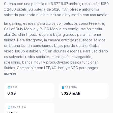
Cuenta con una pantalla de 6.67″ 6.67 inches, resolución 1080
x 2400 pixels. Su batería de 5020 mAh ofrece autonomía
sobrada para todo el día e incluso día y medio con uso medio.
En gaming, es ideal para títulos competitivos como Free Fire,
Call of Duty Mobile y PUBG Mobile en configuración media-
alta. Genshin Impact requiere bajar gráficos para mantener
fluidez. Para fotografía, la cámara entrega resultados sólidos
en buena luz; en condiciones bajas pierde detalle. Graba
video 1080p estable y 4K en algunas escenas. Para uso diario
es solvente: redes sociales, mensajería, navegación,
streaming, banca móvil y productividad básica funcionan
fluidos. Compatible con LTE/4G. Incluye NFC para pagos
móviles.
memory
battery_full
RAM
BATERÍA
6 GB
5020 mAh
smartphone
PANTALLA