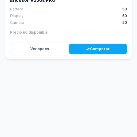
Ericsson R250s PRO
Battery
50
Display
50
Camera
50
Precio no disponible
Ver specs
Comparar
compare_arrows