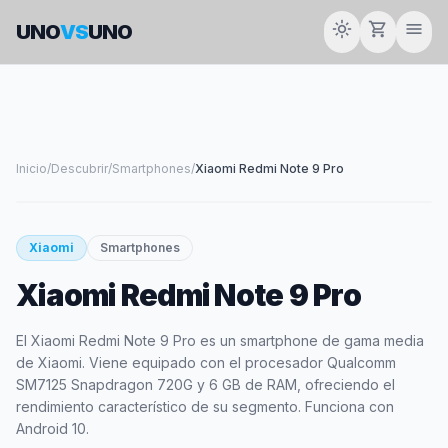
light_mode
shopping_cart
menu
UNO
VS
UNO
Inicio
/
Descubrir
/
Smartphones
/
Xiaomi Redmi Note 9 Pro
smartphone
Xiaomi
Smartphones
Xiaomi Redmi Note 9 Pro
XIAOMI
El Xiaomi Redmi Note 9 Pro es un smartphone de gama media
de Xiaomi. Viene equipado con el procesador Qualcomm
SM7125 Snapdragon 720G y 6 GB de RAM, ofreciendo el
rendimiento característico de su segmento. Funciona con
Android 10.