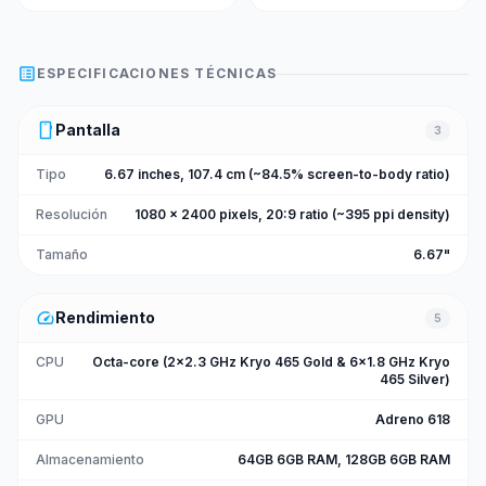
list_alt
ESPECIFICACIONES TÉCNICAS
smartphone
Pantalla
3
Tipo
6.67 inches, 107.4 cm (~84.5% screen-to-body ratio)
Resolución
1080 x 2400 pixels, 20:9 ratio (~395 ppi density)
Tamaño
6.67"
speed
Rendimiento
5
CPU
Octa-core (2x2.3 GHz Kryo 465 Gold & 6x1.8 GHz Kryo
465 Silver)
GPU
Adreno 618
Almacenamiento
64GB 6GB RAM, 128GB 6GB RAM