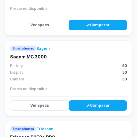
Precio no disponible
Ver specs
Comparar
compare_arrows
Sagem
Smartphones
Sagem MC 3000
Battery
50
Display
50
Camera
50
Precio no disponible
Ver specs
Comparar
compare_arrows
Ericsson
Smartphones