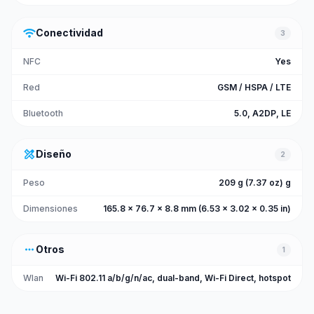
wifi
Conectividad
3
NFC
Yes
Red
GSM / HSPA / LTE
Bluetooth
5.0, A2DP, LE
design_services
Diseño
2
Peso
209 g (7.37 oz) g
Dimensiones
165.8 x 76.7 x 8.8 mm (6.53 x 3.02 x 0.35 in)
more_horiz
Otros
1
Wlan
Wi-Fi 802.11 a/b/g/n/ac, dual-band, Wi-Fi Direct, hotspot