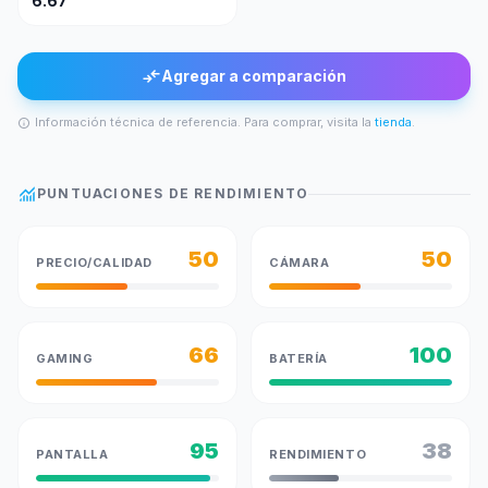
6.67"
compare_arrows
Agregar a comparación
Información técnica de referencia. Para comprar, visita la
tienda
.
info
monitoring
PUNTUACIONES DE RENDIMIENTO
50
50
PRECIO/CALIDAD
CÁMARA
66
100
GAMING
BATERÍA
95
38
PANTALLA
RENDIMIENTO