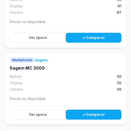
Display
91
Camera
87
Precio no disponible
Ver specs
Comparar
compare_arrows
Sagem
Smartphones
Sagem MC 3000
Battery
50
Display
50
Camera
50
Precio no disponible
Ver specs
Comparar
compare_arrows