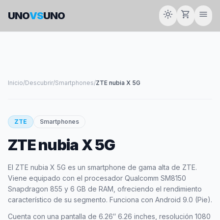
light_mode
shopping_cart
menu
UNO
VS
UNO
Inicio
/
Descubrir
/
Smartphones
/
ZTE nubia X 5G
smartphone
ZTE
Smartphones
ZTE nubia X 5G
ZTE
El ZTE nubia X 5G es un smartphone de gama alta de ZTE.
Viene equipado con el procesador Qualcomm SM8150
Snapdragon 855 y 6 GB de RAM, ofreciendo el rendimiento
característico de su segmento. Funciona con Android 9.0 (Pie).
Cuenta con una pantalla de 6.26″ 6.26 inches, resolución 1080