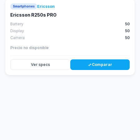
Ericsson
Smartphones
Ericsson R250s PRO
Battery
50
Display
50
Camera
50
Precio no disponible
Ver specs
Comparar
compare_arrows