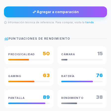
compare_arrows
Agregar a comparación
Información técnica de referencia. Para comprar, visita la
tienda
.
info
monitoring
PUNTUACIONES DE RENDIMIENTO
50
15
PRECIO/CALIDAD
CÁMARA
63
76
GAMING
BATERÍA
89
38
PANTALLA
RENDIMIENTO