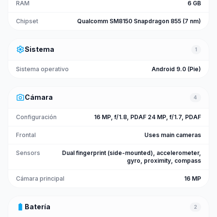
RAM
6 GB
Chipset
Qualcomm SM8150 Snapdragon 855 (7 nm)
settings
Sistema
1
Sistema operativo
Android 9.0 (Pie)
photo_camera
Cámara
4
Configuración
16 MP, f/1.8, PDAF 24 MP, f/1.7, PDAF
Frontal
Uses main cameras
Sensors
Dual fingerprint (side-mounted), accelerometer,
gyro, proximity, compass
Cámara principal
16 MP
battery_full
Batería
2