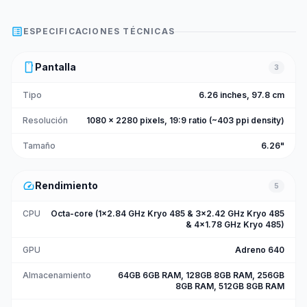
list_alt
ESPECIFICACIONES TÉCNICAS
smartphone
Pantalla
3
Tipo
6.26 inches, 97.8 cm
Resolución
1080 x 2280 pixels, 19:9 ratio (~403 ppi density)
Tamaño
6.26"
speed
Rendimiento
5
CPU
Octa-core (1x2.84 GHz Kryo 485 & 3x2.42 GHz Kryo 485
& 4x1.78 GHz Kryo 485)
GPU
Adreno 640
Almacenamiento
64GB 6GB RAM, 128GB 8GB RAM, 256GB
8GB RAM, 512GB 8GB RAM