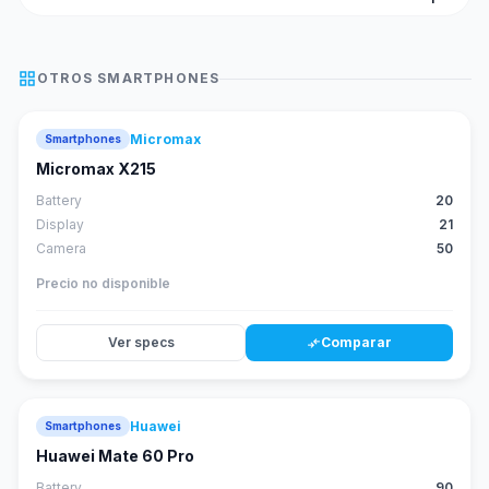
grid_view
OTROS
SMARTPHONES
Micromax
Smartphones
Micromax X215
Battery
20
Display
21
Camera
50
Precio no disponible
Ver specs
Comparar
compare_arrows
Huawei
Smartphones
88
score
Huawei Mate 60 Pro
Battery
90