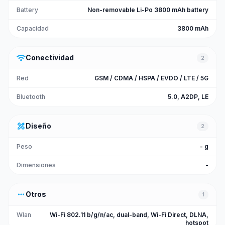
Battery
Non-removable Li-Po 3800 mAh battery
Capacidad
3800 mAh
wifi
Conectividad
2
Red
GSM / CDMA / HSPA / EVDO / LTE / 5G
Bluetooth
5.0, A2DP, LE
design_services
Diseño
2
Peso
- g
Dimensiones
-
more_horiz
Otros
1
Wlan
Wi-Fi 802.11 b/g/n/ac, dual-band, Wi-Fi Direct, DLNA,
hotspot