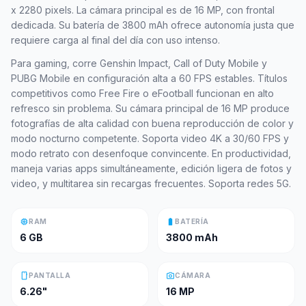
x 2280 pixels. La cámara principal es de 16 MP, con frontal
dedicada. Su batería de 3800 mAh ofrece autonomía justa que
requiere carga al final del día con uso intenso.
Para gaming, corre Genshin Impact, Call of Duty Mobile y
PUBG Mobile en configuración alta a 60 FPS estables. Títulos
competitivos como Free Fire o eFootball funcionan en alto
refresco sin problema. Su cámara principal de 16 MP produce
fotografías de alta calidad con buena reproducción de color y
modo nocturno competente. Soporta video 4K a 30/60 FPS y
modo retrato con desenfoque convincente. En productividad,
maneja varias apps simultáneamente, edición ligera de fotos y
video, y multitarea sin recargas frecuentes. Soporta redes 5G.
memory
battery_full
RAM
BATERÍA
6 GB
3800 mAh
smartphone
photo_camera
PANTALLA
CÁMARA
6.26"
16 MP