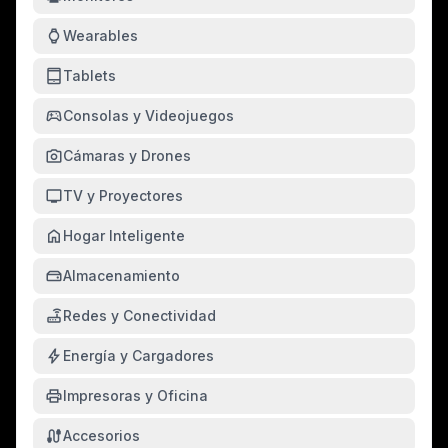
watch
Wearables
tablet_mac
Tablets
sports_esports
Consolas y Videojuegos
photo_camera
Cámaras y Drones
tv
TV y Proyectores
home
Hogar Inteligente
hard_drive
Almacenamiento
router
Redes y Conectividad
bolt
Energía y Cargadores
print
Impresoras y Oficina
cable
Accesorios