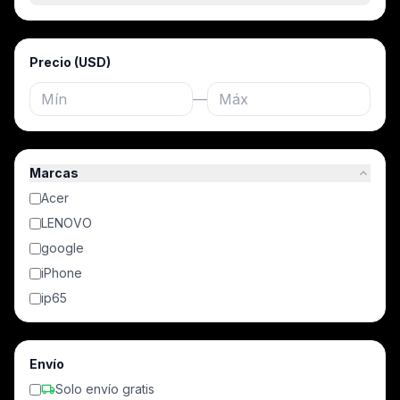
Precio (USD)
—
expand_less
Marcas
Acer
LENOVO
google
iPhone
ip65
Envío
local_shipping
Solo envío gratis