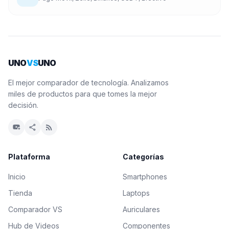
UNO
VS
UNO
El mejor comparador de tecnología. Analizamos
miles de productos para que tomes la mejor
decisión.
youtube_activity
share
rss_feed
Plataforma
Categorías
Inicio
Smartphones
Tienda
Laptops
Comparador VS
Auriculares
Hub de Videos
Componentes