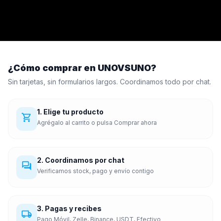
¿Cómo comprar en UNOVSUNO?
Sin tarjetas, sin formularios largos. Coordinamos todo por chat.
1. Elige tu producto
shopping_cart
Agrégalo al carrito o pulsa Comprar ahora
2. Coordinamos por chat
forum
Verificamos stock, pago y envío contigo
3. Pagas y recibes
local_shipping
Pago Móvil, Zelle, Binance, USDT, Efectivo