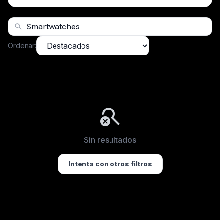
search
Ordenar:
search_off
Sin resultados
Intenta con otros filtros