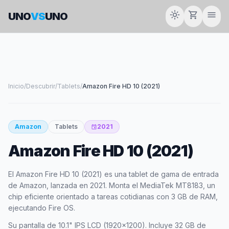
light_mode
shopping_cart
menu
UNO
VS
UNO
Inicio
/
Descubrir
/
Tablets
/
Amazon Fire HD 10 (2021)
38
Amazon
Tablets
2021
event
SCORE
Amazon Fire HD 10 (2021)
El Amazon Fire HD 10 (2021) es una tablet de gama de entrada
de Amazon, lanzada en 2021. Monta el MediaTek MT8183, un
chip eficiente orientado a tareas cotidianas con 3 GB de RAM,
ejecutando Fire OS.
Su pantalla de 10.1" IPS LCD (1920x1200). Incluye 32 GB de