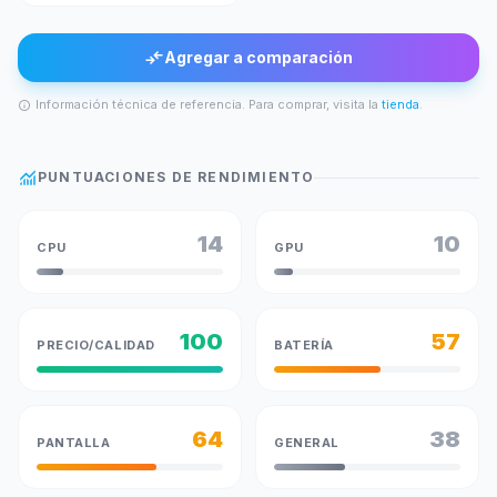
compare_arrows
Agregar a comparación
Información técnica de referencia. Para comprar, visita la
tienda
.
info
monitoring
PUNTUACIONES DE RENDIMIENTO
14
10
CPU
GPU
100
57
PRECIO/CALIDAD
BATERÍA
64
38
PANTALLA
GENERAL