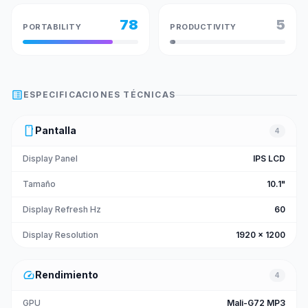
78
5
PORTABILITY
PRODUCTIVITY
list_alt
ESPECIFICACIONES TÉCNICAS
smartphone
Pantalla
4
Display Panel
IPS LCD
Tamaño
10.1"
Display Refresh Hz
60
Display Resolution
1920 x 1200
speed
Rendimiento
4
GPU
Mali-G72 MP3