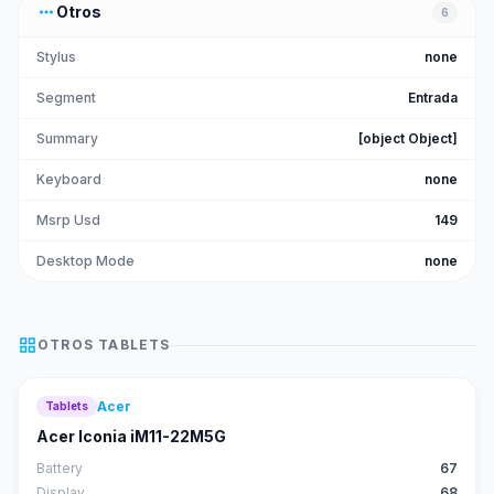
more_horiz
Otros
6
Stylus
none
Segment
Entrada
Summary
[object Object]
Keyboard
none
Msrp Usd
149
Desktop Mode
none
grid_view
OTROS
TABLETS
Acer
Tablets
52
score
Acer Iconia iM11-22M5G
Battery
67
Display
68