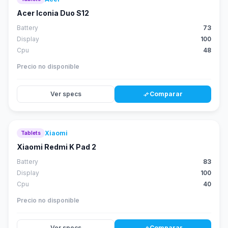
58
score
Acer Iconia Duo S12
Battery
73
Display
100
Cpu
48
Precio no disponible
Ver specs
Comparar
compare_arrows
Xiaomi
Tablets
61
score
Xiaomi Redmi K Pad 2
Battery
83
Display
100
Cpu
40
Precio no disponible
Ver specs
Comparar