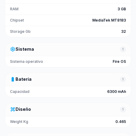
RAM
3 GB
Chipset
MediaTek MT8183
Storage Gb
32
settings
Sistema
1
Sistema operativo
Fire OS
battery_full
Batería
1
Capacidad
6300 mAh
design_services
Diseño
1
Weight Kg
0.465