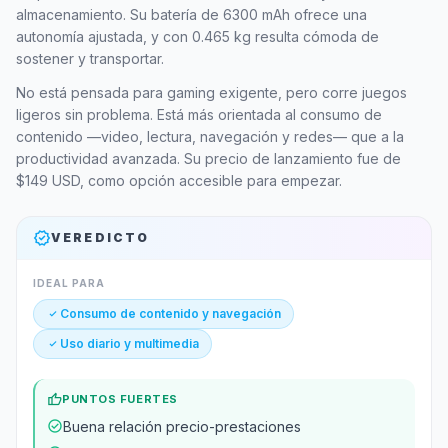
almacenamiento. Su batería de 6300 mAh ofrece una
autonomía ajustada, y con 0.465 kg resulta cómoda de
sostener y transportar.
No está pensada para gaming exigente, pero corre juegos
ligeros sin problema. Está más orientada al consumo de
contenido —video, lectura, navegación y redes— que a la
productividad avanzada. Su precio de lanzamiento fue de
$149 USD, como opción accesible para empezar.
verified
VEREDICTO
IDEAL PARA
check_small
Consumo de contenido y navegación
check_small
Uso diario y multimedia
thumb_up
PUNTOS FUERTES
check_circle
Buena relación precio-prestaciones