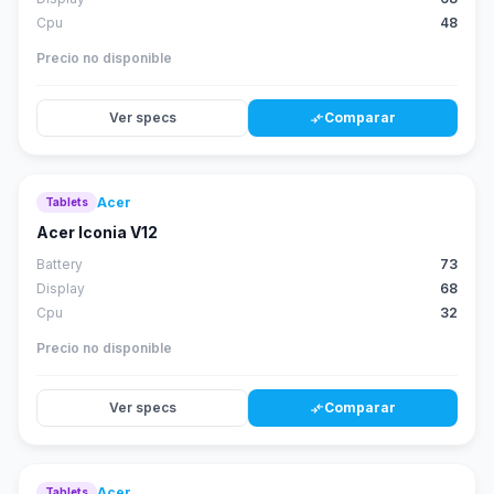
Cpu
48
Precio no disponible
Ver specs
Comparar
compare_arrows
Acer
Tablets
46
score
Acer Iconia V12
Battery
73
Display
68
Cpu
32
Precio no disponible
Ver specs
Comparar
compare_arrows
Acer
Tablets