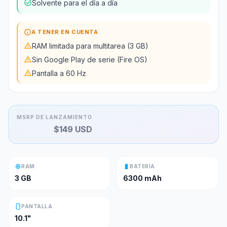
check_circle
Solvente para el día a día
info
A TENER EN CUENTA
warning
RAM limitada para multitarea (3 GB)
warning
Sin Google Play de serie (Fire OS)
warning
Pantalla a 60 Hz
MSRP DE LANZAMIENTO
$
149
USD
memory
battery_full
RAM
BATERÍA
3 GB
6300 mAh
smartphone
PANTALLA
10.1"