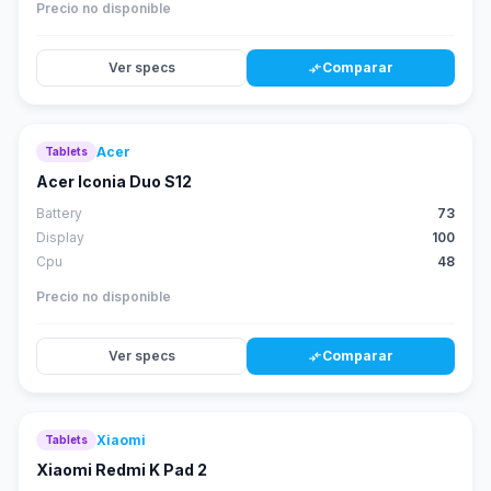
Precio no disponible
Ver specs
Comparar
compare_arrows
Acer
Tablets
58
score
Acer Iconia Duo S12
Battery
73
Display
100
Cpu
48
Precio no disponible
Ver specs
Comparar
compare_arrows
Xiaomi
Tablets
61
score
Xiaomi Redmi K Pad 2