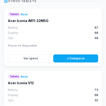
grid_view
OTROS
TABLETS
Acer
Tablets
52
score
Acer Iconia iM11-22M5G
Battery
67
Display
68
Cpu
48
Precio no disponible
Ver specs
Comparar
compare_arrows
Acer
Tablets
46
score
Acer Iconia V12
Battery
73
Display
68
Cpu
32