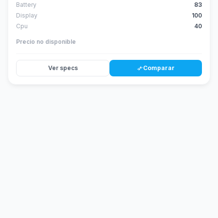
Battery
83
Display
100
Cpu
40
Precio no disponible
Ver specs
Comparar
compare_arrows