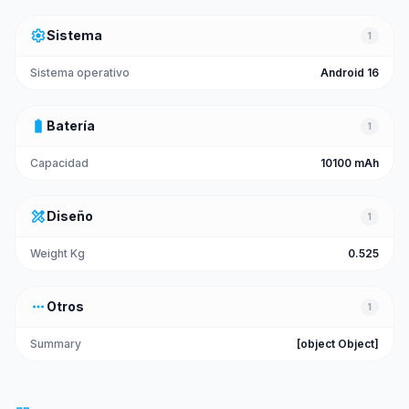
settings
Sistema
1
Sistema operativo
Android 16
battery_full
Batería
1
Capacidad
10100 mAh
design_services
Diseño
1
Weight Kg
0.525
more_horiz
Otros
1
Summary
[object Object]