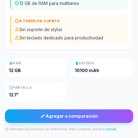
check_circle
12 GB de RAM para multitarea
info
A TENER EN CUENTA
warning
Sin soporte de stylus
warning
Sin teclado dedicado para productividad
memory
battery_full
RAM
BATERÍA
12 GB
10100 mAh
smartphone
PANTALLA
12.1"
compare_arrows
Agregar a comparación
Información técnica de referencia. Para comprar, visita la
tienda
.
info