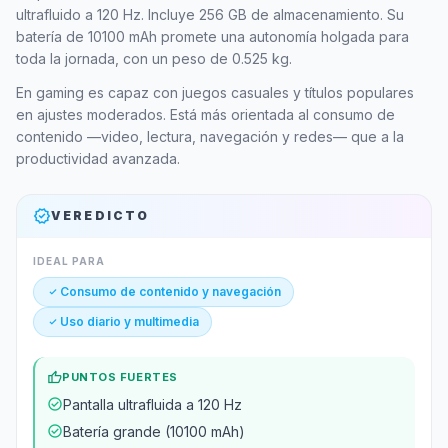
ultrafluido a 120 Hz. Incluye 256 GB de almacenamiento. Su
batería de 10100 mAh promete una autonomía holgada para
toda la jornada, con un peso de 0.525 kg.
En gaming es capaz con juegos casuales y títulos populares
en ajustes moderados. Está más orientada al consumo de
contenido —video, lectura, navegación y redes— que a la
productividad avanzada.
verified
VEREDICTO
IDEAL PARA
check_small
Consumo de contenido y navegación
check_small
Uso diario y multimedia
thumb_up
PUNTOS FUERTES
check_circle
Pantalla ultrafluida a 120 Hz
check_circle
Batería grande (10100 mAh)