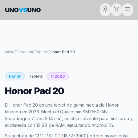
light_mode
shopping_cart
menu
UNO
VS
UNO
Inicio
/
Descubrir
/
Tablets
/
Honor Pad 20
67
Honor
Tablets
2026
event
SCORE
Honor Pad 20
El Honor Pad 20 es una tablet de gama media de Honor,
lanzada en 2026. Monta el Qualcomm SM7550-AB
Snapdragon 7 Gen 3 (4 nm), un chip solvente para multitarea y
multimedia con 12 GB de RAM, ejecutando Android 16.
Su pantalla de 12.1" IPS LCD (1872x3000) ofrece movimiento