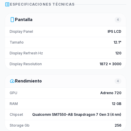
list_alt
ESPECIFICACIONES TÉCNICAS
smartphone
Pantalla
4
Display Panel
IPS LCD
Tamaño
12.1"
Display Refresh Hz
120
Display Resolution
1872 x 3000
speed
Rendimiento
4
GPU
Adreno 720
RAM
12 GB
Chipset
Qualcomm SM7550-AB Snapdragon 7 Gen 3 (4 nm)
Storage Gb
256